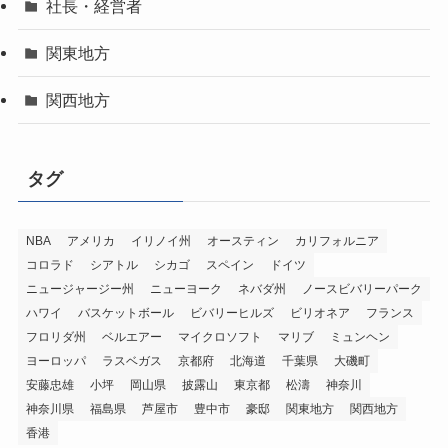
社長・経営者
関東地方
関西地方
タグ
NBA
アメリカ
イリノイ州
オースティン
カリフォルニア
コロラド
シアトル
シカゴ
スペイン
ドイツ
ニュージャージー州
ニューヨーク
ネバダ州
ノースビバリーパーク
ハワイ
バスケットボール
ビバリーヒルズ
ビリオネア
フランス
フロリダ州
ベルエアー
マイクロソフト
マリブ
ミュンヘン
ヨーロッパ
ラスベガス
京都府
北海道
千葉県
大磯町
安藤忠雄
小坪
岡山県
披露山
東京都
松濤
神奈川
神奈川県
福島県
芦屋市
豊中市
豪邸
関東地方
関西地方
香港