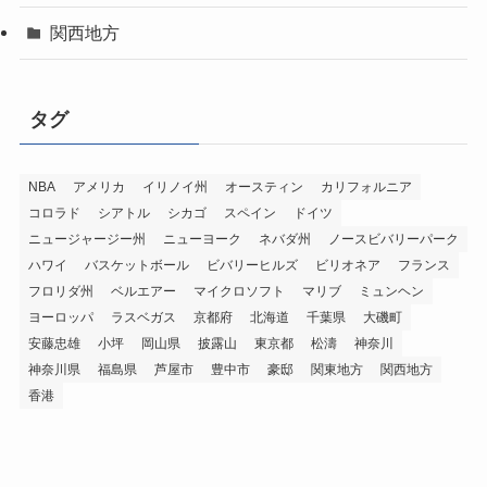
関西地方
タグ
NBA
アメリカ
イリノイ州
オースティン
カリフォルニア
コロラド
シアトル
シカゴ
スペイン
ドイツ
ニュージャージー州
ニューヨーク
ネバダ州
ノースビバリーパーク
ハワイ
バスケットボール
ビバリーヒルズ
ビリオネア
フランス
フロリダ州
ベルエアー
マイクロソフト
マリブ
ミュンヘン
ヨーロッパ
ラスベガス
京都府
北海道
千葉県
大磯町
安藤忠雄
小坪
岡山県
披露山
東京都
松濤
神奈川
神奈川県
福島県
芦屋市
豊中市
豪邸
関東地方
関西地方
香港