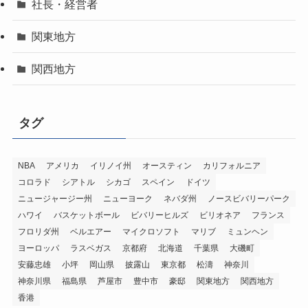
社長・経営者
関東地方
関西地方
タグ
NBA
アメリカ
イリノイ州
オースティン
カリフォルニア
コロラド
シアトル
シカゴ
スペイン
ドイツ
ニュージャージー州
ニューヨーク
ネバダ州
ノースビバリーパーク
ハワイ
バスケットボール
ビバリーヒルズ
ビリオネア
フランス
フロリダ州
ベルエアー
マイクロソフト
マリブ
ミュンヘン
ヨーロッパ
ラスベガス
京都府
北海道
千葉県
大磯町
安藤忠雄
小坪
岡山県
披露山
東京都
松濤
神奈川
神奈川県
福島県
芦屋市
豊中市
豪邸
関東地方
関西地方
香港